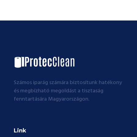
Számos iparág számára biztosítunk hatékony
és megbízható megoldást a tisztaság
fenntartására Magyarországon.
Link