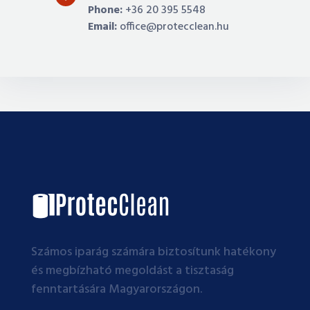
Phone:
+36 20 395 5548
Email:
office@protecclean.hu
Számos iparág számára biztosítunk hatékony
és megbízható megoldást a tisztaság
fenntartására Magyarországon.