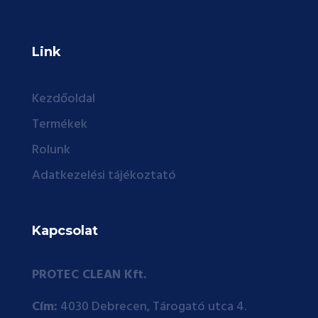
Link
Kezdőoldal
Termékek
Rolunk
Adatkezelési tájékoztató
Kapcsolat
PROTEC CLEAN Kft.
Cím:
4030 Debrecen, Tárogató utca 4.