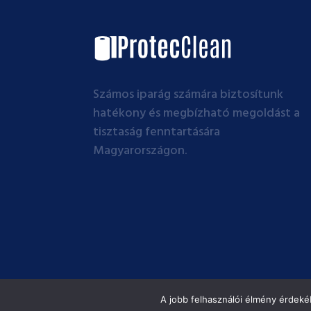
Számos iparág számára biztosítunk
hatékony és megbízható megoldást a
tisztaság fenntartására
Magyarországon.
Minden jog fentartva @ PROTEC CLEAN Kft.
A jobb felhasználói élmény érdekéb