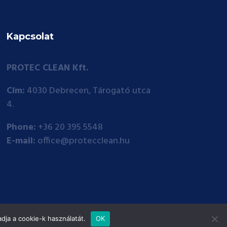
Kapcsolat
PROTEC CLEAN Kft.
Cím:
4030 Debrecen, Tárogató utca
4.
Phone:
+36 20 395 5548
E-mail:
office@protecclean.hu
dja a cookie-k használatát.
OK